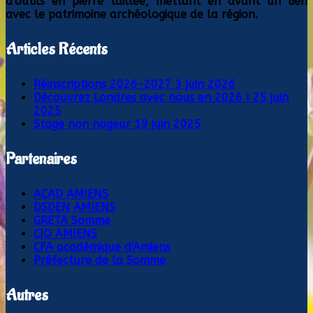
d'outils en pierre taillée, mettant en avant un lien
avec le patrimoine archéologique de la région.
Articles Récents
Réinscriptions 2026-2027
3 juin 2026
Découvrez Londres avec nous en 2026 !
25 juin
2025
Stage non nageur
19 juin 2025
Partenaires
ACAD AMIENS
DSDEN AMIENS
GRETA Somme
CIO AMIENS
CFA académique d'Amiens
Préfecture de la Somme
Autres