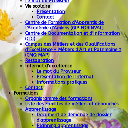
Le mot du Proviseur
Vie scolaire
Présentation
Contact
Centre de Formation d’Apprentis de
l’Académie d’Amiens (GIP FORINVAL)
Centre de Documentation et d'Information
(CDI)
Campus des Métiers et des Qualifications
d’Excellence « Métiers d’Art et Patrimoine »
(CMQ MAP)
Restauration
Internat d'excellence
Le mot du Proviseur
Présentation de l'internat
Informations pratiques
Contact
Formations
Organigramme des formations
Liste des Familles de métiers et débouchés
Apprentissage
Document de demande de dossier
d'apprentissage
Planning apprentissage