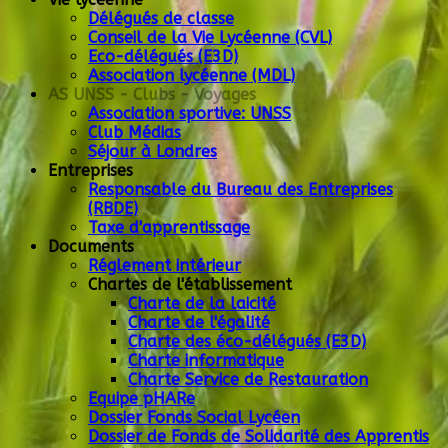
Délégués de classe
Conseil de la Vie Lycéenne (CVL)
Eco-délégués (E3D)
Association lycéenne (MDL)
AS UNSS - Clubs - Voyages
Association sportive: UNSS
Club Médias
Séjour à Londres
Entreprises
Responsable du Bureau des Entreprises
(RBDE)
Taxe d'apprentissage
Documents
Réglement intérieur
Chartes de l'établissement
Charte de la laicité
Charte de l'égalité
Charte des éco-délégués (E3D)
Charte informatique
Charte Service de Restauration
Equipe pHARe
Dossier Fonds Social Lycéen
Dossier de Fonds de Solidarité des Apprentis