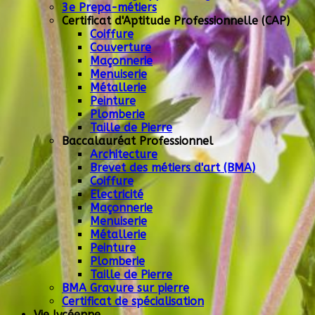
3e Prepa-métiers
Certificat d'Aptitude Professionnelle (CAP)
Coiffure
Couverture
Maçonnerie
Menuiserie
Métallerie
Peinture
Plomberie
Taille de Pierre
Baccalauréat Professionnel
Architecture
Brevet des métiers d'art (BMA)
Coiffure
Electricité
Maçonnerie
Menuiserie
Métallerie
Peinture
Plomberie
Taille de Pierre
BMA Gravure sur pierre
Certificat de spécialisation
Vie lycéenne