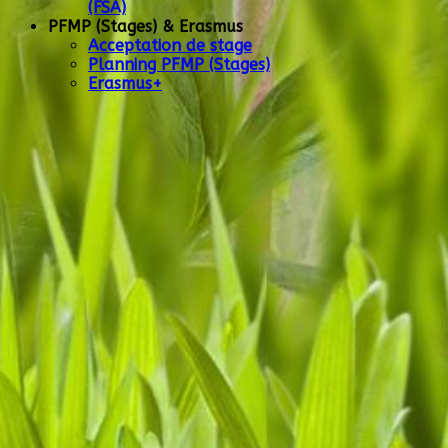
(FSA)
PFMP (Stages) & Erasmus
Acceptation de stage
Planning PFMP (Stages)
Erasmus+