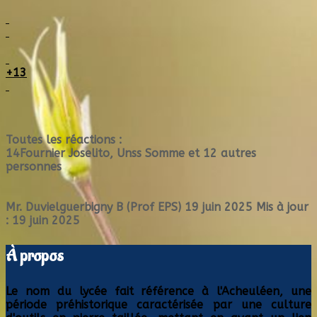
+13
Toutes les réactions :
14
Fournier Joselito, Unss Somme et 12 autres
personnes
Mr. Duvielguerbigny B (Prof EPS)
19 juin 2025
Mis à jour
: 19 juin 2025
À propos
Le nom du lycée fait référence à l'Acheuléen, une
période préhistorique caractérisée par une culture