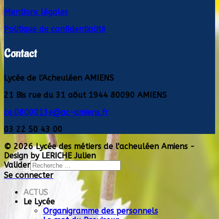
Mentions légales
Politique de confidentialité
Contact
Lycée de l'Acheuléen AMIENS
21 Bis rue du 31 aôut 1944 80090 AMIENS
ce.0800013e@ac-amiens.fr
03 22 50 43 00
© 2026 Lycée des métiers de l'acheuléen Amiens -
Design by LERICHE Julien
Valider
Se connecter
Type 2 or more
characters for results.
ACTUS
Le Lycée
Organigramme des personnels