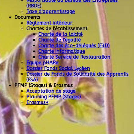
Responsable du Bureau des Entreprises
(RBDE)
Taxe d'apprentissage
Documents
Réglement intérieur
Chartes de l'établissement
Charte de la laicité
Charte de l'égalité
Charte des éco-délégués (E3D)
Charte informatique
Charte Service de Restauration
Equipe pHARe
Dossier Fonds Social Lycéen
Dossier de Fonds de Solidarité des Apprentis
(FSA)
PFMP (Stages) & Erasmus
Acceptation de stage
Planning PFMP (Stages)
Erasmus+