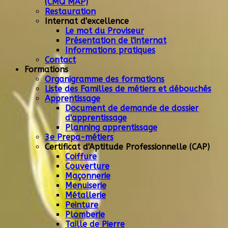
(CMQ MAP)
Restauration
Internat d'excellence
Le mot du Proviseur
Présentation de l'internat
Informations pratiques
Contact
Formations
Organigramme des formations
Liste des Familles de métiers et débouchés
Apprentissage
Document de demande de dossier
d'apprentissage
Planning apprentissage
3e Prepa-métiers
Certificat d'Aptitude Professionnelle (CAP)
Coiffure
Couverture
Maçonnerie
Menuiserie
Métallerie
Peinture
Plomberie
Taille de Pierre