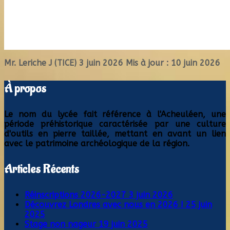
Mr. Leriche J (TICE)
3 juin 2026
Mis à jour : 10 juin 2026
À propos
Le nom du lycée fait référence à l'Acheuléen, une
période préhistorique caractérisée par une culture
d'outils en pierre taillée, mettant en avant un lien
avec le patrimoine archéologique de la région.
Articles Récents
Réinscriptions 2026-2027
3 juin 2026
Découvrez Londres avec nous en 2026 !
25 juin
2025
Stage non nageur
19 juin 2025