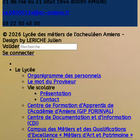
21 Bis rue du 31 aôut 1944 80090 AMIENS
ce.0800013e@ac-amiens.fr
03 22 50 43 00
© 2026 Lycée des métiers de l'acheuléen Amiens -
Design by LERICHE Julien
Valider
Se connecter
Type 2 or more
characters for results.
ACTUS
Le Lycée
Organigramme des personnels
Le mot du Proviseur
Vie scolaire
Présentation
Contact
Centre de Formation d’Apprentis de
l’Académie d’Amiens (GIP FORINVAL)
Centre de Documentation et d'Information
(CDI)
Campus des Métiers et des Qualifications
d’Excellence « Métiers d’Art et Patrimoine »