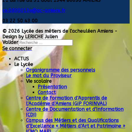
21 Bis rue du 31 aôut 1944 80090 AMIENS
ce.0800013e@ac-amiens.fr
03 22 50 43 00
© 2026 Lycée des métiers de l'acheuléen Amiens -
Design by LERICHE Julien
Valider
Se connecter
Type 2 or more
characters for results.
ACTUS
Le Lycée
Organigramme des personnels
Le mot du Proviseur
Vie scolaire
Présentation
Contact
Centre de Formation d’Apprentis de
l’Académie d’Amiens (GIP FORINVAL)
Centre de Documentation et d'Information
(CDI)
Campus des Métiers et des Qualifications
d’Excellence « Métiers d’Art et Patrimoine »
(CMQ MAP)