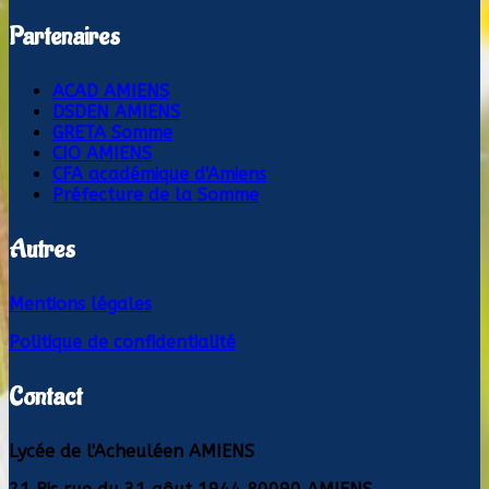
Partenaires
ACAD AMIENS
DSDEN AMIENS
GRETA Somme
CIO AMIENS
CFA académique d'Amiens
Préfecture de la Somme
Autres
Mentions légales
Politique de confidentialité
Contact
Lycée de l'Acheuléen AMIENS