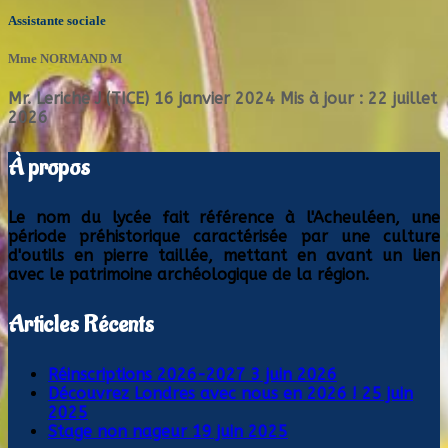
Assistante sociale
Mme NORMAND M
Mr. Leriche J (TICE)
16 janvier 2024
Mis à jour : 22 juillet
2026
À propos
Le nom du lycée fait référence à l'Acheuléen, une
période préhistorique caractérisée par une culture
d'outils en pierre taillée, mettant en avant un lien
avec le patrimoine archéologique de la région.
Articles Récents
Réinscriptions 2026-2027
3 juin 2026
Découvrez Londres avec nous en 2026 !
25 juin
2025
Stage non nageur
19 juin 2025