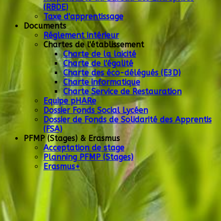
(RBDE)
Taxe d'apprentissage
Documents
Réglement intérieur
Chartes de l'établissement
Charte de la laicité
Charte de l'égalité
Charte des éco-délégués (E3D)
Charte informatique
Charte Service de Restauration
Equipe pHARe
Dossier Fonds Social Lycéen
Dossier de Fonds de Solidarité des Apprentis
(FSA)
PFMP (Stages) & Erasmus
Acceptation de stage
Planning PFMP (Stages)
Erasmus+