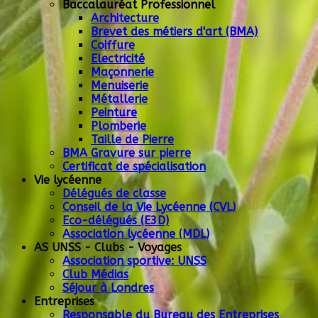
Baccalauréat Professionnel
Architecture
Brevet des métiers d'art (BMA)
Coiffure
Electricité
Maçonnerie
Menuiserie
Métallerie
Peinture
Plomberie
Taille de Pierre
BMA Gravure sur pierre
Certificat de spécialisation
Vie lycéenne
Délégués de classe
Conseil de la Vie Lycéenne (CVL)
Eco-délégués (E3D)
Association lycéenne (MDL)
AS UNSS - Clubs - Voyages
Association sportive: UNSS
Club Médias
Séjour à Londres
Entreprises
Responsable du Bureau des Entreprises