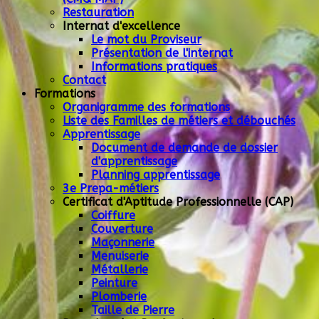
Restauration
Internat d'excellence
Le mot du Proviseur
Présentation de l'internat
Informations pratiques
Contact
Formations
Organigramme des formations
Liste des Familles de métiers et débouchés
Apprentissage
Document de demande de dossier
d'apprentissage
Planning apprentissage
3e Prepa-métiers
Certificat d'Aptitude Professionnelle (CAP)
Coiffure
Couverture
Maçonnerie
Menuiserie
Métallerie
Peinture
Plomberie
Taille de Pierre