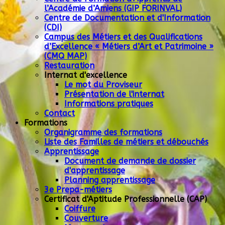
l’Académie d’Amiens (GIP FORINVAL)
Centre de Documentation et d'Information
(CDI)
Campus des Métiers et des Qualifications
d’Excellence « Métiers d’Art et Patrimoine »
(CMQ MAP)
Restauration
Internat d'excellence
Le mot du Proviseur
Présentation de l'internat
Informations pratiques
Contact
Formations
Organigramme des formations
Liste des Familles de métiers et débouchés
Apprentissage
Document de demande de dossier
d'apprentissage
Planning apprentissage
3e Prepa-métiers
Certificat d'Aptitude Professionnelle (CAP)
Coiffure
Couverture