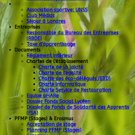
AS UNSS - Clubs - Voyages
Association sportive: UNSS
Club Médias
Séjour à Londres
Entreprises
Responsable du Bureau des Entreprises
(RBDE)
Taxe d'apprentissage
Documents
Réglement intérieur
Chartes de l'établissement
Charte de la laicité
Charte de l'égalité
Charte des éco-délégués (E3D)
Charte informatique
Charte Service de Restauration
Equipe pHARe
Dossier Fonds Social Lycéen
Dossier de Fonds de Solidarité des Apprentis
(FSA)
PFMP (Stages) & Erasmus
Acceptation de stage
Planning PFMP (Stages)