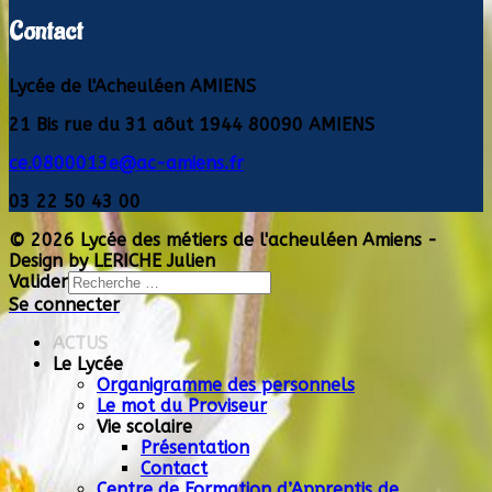
Contact
Lycée de l'Acheuléen AMIENS
21 Bis rue du 31 aôut 1944 80090 AMIENS
ce.0800013e@ac-amiens.fr
03 22 50 43 00
© 2026 Lycée des métiers de l'acheuléen Amiens -
Design by LERICHE Julien
Valider
Se connecter
Type 2 or more
characters for results.
ACTUS
Le Lycée
Organigramme des personnels
Le mot du Proviseur
Vie scolaire
Présentation
Contact
Centre de Formation d’Apprentis de