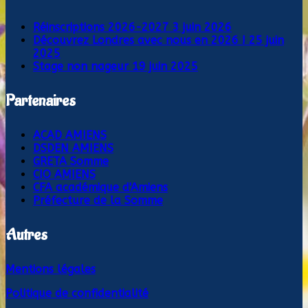
Réinscriptions 2026-2027
3 juin 2026
Découvrez Londres avec nous en 2026 !
25 juin
2025
Stage non nageur
19 juin 2025
Partenaires
ACAD AMIENS
DSDEN AMIENS
GRETA Somme
CIO AMIENS
CFA académique d'Amiens
Préfecture de la Somme
Autres
Mentions légales
Politique de confidentialité