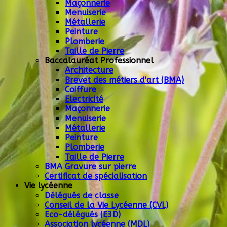
Maçonnerie
Menuiserie
Métallerie
Peinture
Plomberie
Taille de Pierre
Baccalauréat Professionnel
Architecture
Brevet des métiers d'art (BMA)
Coiffure
Electricité
Maçonnerie
Menuiserie
Métallerie
Peinture
Plomberie
Taille de Pierre
BMA Gravure sur pierre
Certificat de spécialisation
Vie lycéenne
Délégués de classe
Conseil de la Vie Lycéenne (CVL)
Eco-délégués (E3D)
Association lycéenne (MDL)