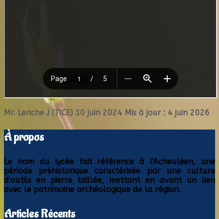
Mr. Leriche J (TICE)
10 juin 2024
Mis à jour : 4 juin 2026
À propos
Le nom du lycée fait référence à l'Acheuléen, une
période préhistorique caractérisée par une culture
d'outils en pierre taillée, mettant en avant un lien
avec le patrimoine archéologique de la région.
Articles Récents