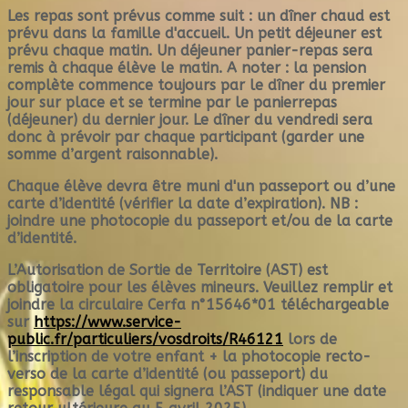
Les repas sont prévus comme suit : un dîner chaud est
prévu dans la famille d'accueil. Un petit déjeuner est
prévu chaque matin. Un déjeuner panier-repas sera
remis à chaque élève le matin. A noter : la pension
complète commence toujours par le dîner du premier
jour sur place et se termine par le panierrepas
(déjeuner) du dernier jour. Le dîner du vendredi sera
donc à prévoir par chaque participant (garder une
somme d’argent raisonnable).
Chaque élève devra être muni d'un passeport ou d’une
carte d’identité (vérifier la date d’expiration). NB :
joindre une photocopie du passeport et/ou de la carte
d’identité.
L’Autorisation de Sortie de Territoire (AST) est
obligatoire pour les élèves mineurs. Veuillez remplir et
joindre la circulaire Cerfa n°15646*01 téléchargeable
sur
https://www.service-
public.fr/particuliers/vosdroits/R46121
lors de
l’inscription de votre enfant + la photocopie recto-
verso de la carte d’identité (ou passeport) du
responsable légal qui signera l’AST (indiquer une date