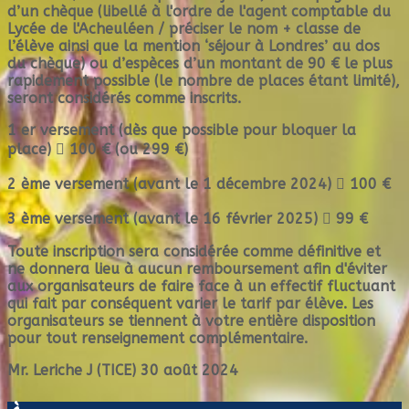
d’un chèque (libellé à l'ordre de l'agent comptable du
Lycée de l'Acheuléen / préciser le nom + classe de
l’élève ainsi que la mention ‘séjour à Londres’ au dos
du chèque) ou d’espèces d’un montant de 90 € le plus
rapidement possible (le nombre de places étant limité),
seront considérés comme inscrits.
1 er versement (dès que possible pour bloquer la
place)  100 € (ou 299 €)
2 ème versement (avant le 1 décembre 2024)  100 €
3 ème versement (avant le 16 février 2025)  99 €
Toute inscription sera considérée comme définitive et
ne donnera lieu à aucun remboursement afin d'éviter
aux organisateurs de faire face à un effectif fluctuant
qui fait par conséquent varier le tarif par élève. Les
organisateurs se tiennent à votre entière disposition
pour tout renseignement complémentaire.
Mr. Leriche J (TICE)
30 août 2024