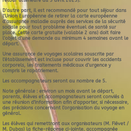
retour ultérieure au 5 avril 2025).
D’autre part, il est recommandé pour tout séjour dans
l'Union Européenne de retirer la carte européenne
d'assurance maladie auprès des services de la sécurité
sociale pour tout problème éventuel de santé sur
place. Cette carte gratuite (valable 2 ans) doit faire
l’objet d’une demande au minimum 4 semaines avant le
départ.
Une assurance de voyages scolaires souscrite par
l'établissement est incluse pour couvrir les accidents
corporels, les traitements médicaux d'urgence y
compris le rapatriement.
Les accompagnateurs seront au nombre de 5.
Note générale : environ un mois avant le départ,
parents, élèves et accompagnateurs seront conviés à
une réunion d'information afin d'apporter, si nécessaire,
des précisions concernant l'organisation du voyage en
général.
Les élèves qui remettront aux organisateurs (M. Fiévet /
M. Dubas) la fiche-réponse ci-jointe, accompagnée