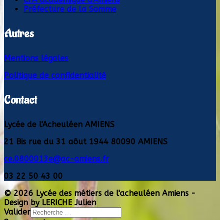
Préfecture de la Somme
Autres
Mentions légales
Politique de confidentialité
Contact
Lycée de l'Acheuléen AMIENS
21 Bis rue du 31 aôut 1944 80090 AMIENS
ce.0800013e@ac-amiens.fr
03 22 50 43 00
© 2026 Lycée des métiers de l'acheuléen Amiens -
Design by LERICHE Julien
Valider