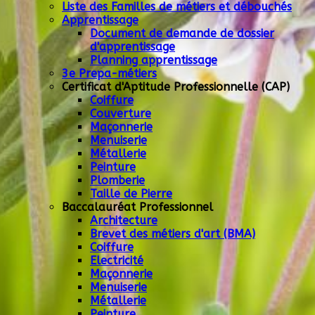
Liste des Familles de métiers et débouchés
Apprentissage
Document de demande de dossier
d'apprentissage
Planning apprentissage
3e Prepa-métiers
Certificat d'Aptitude Professionnelle (CAP)
Coiffure
Couverture
Maçonnerie
Menuiserie
Métallerie
Peinture
Plomberie
Taille de Pierre
Baccalauréat Professionnel
Architecture
Brevet des métiers d'art (BMA)
Coiffure
Electricité
Maçonnerie
Menuiserie
Métallerie
Peinture