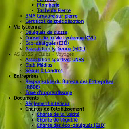
Plomberie
Taille de Pierre
BMA Gravure sur pierre
Certificat de spécialisation
Vie lycéenne
Délégués de classe
Conseil de la Vie Lycéenne (CVL)
Eco-délégués (E3D)
Association lycéenne (MDL)
AS UNSS - Clubs - Voyages
Association sportive: UNSS
Club Médias
Séjour à Londres
Entreprises
Responsable du Bureau des Entreprises
(RBDE)
Taxe d'apprentissage
Documents
Réglement intérieur
Chartes de l'établissement
Charte de la laicité
Charte de l'égalité
Charte des éco-délégués (E3D)