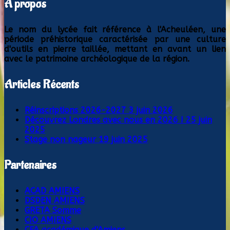
À propos
Le nom du lycée fait référence à l'Acheuléen, une
période préhistorique caractérisée par une culture
d'outils en pierre taillée, mettant en avant un lien
avec le patrimoine archéologique de la région.
Articles Récents
Réinscriptions 2026-2027
3 juin 2026
Découvrez Londres avec nous en 2026 !
25 juin
2025
Stage non nageur
19 juin 2025
Partenaires
ACAD AMIENS
DSDEN AMIENS
GRETA Somme
CIO AMIENS
CFA académique d'Amiens