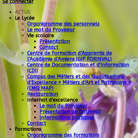
Se connecter
Type 2 or more
characters for results.
ACTUS
Le Lycée
Organigramme des personnels
Le mot du Proviseur
Vie scolaire
Présentation
Contact
Centre de Formation d’Apprentis de
l’Académie d’Amiens (GIP FORINVAL)
Centre de Documentation et d'Information
(CDI)
Campus des Métiers et des Qualifications
d’Excellence « Métiers d’Art et Patrimoine »
(CMQ MAP)
Restauration
Internat d'excellence
Le mot du Proviseur
Présentation de l'internat
Informations pratiques
Contact
Formations
Organigramme des formations