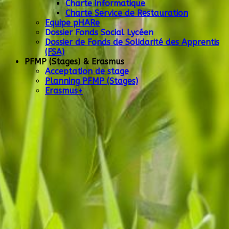
Charte informatique
Charte Service de Restauration
Equipe pHARe
Dossier Fonds Social Lycéen
Dossier de Fonds de Solidarité des Apprentis
(FSA)
PFMP (Stages) & Erasmus
Acceptation de stage
Planning PFMP (Stages)
Erasmus+