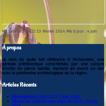
Mr. Leriche J (TICE)
13 février 2024
Mis à jour : 4 juin
2026
À propos
Le nom du lycée fait référence à l'Acheuléen, une
période préhistorique caractérisée par une culture
d'outils en pierre taillée, mettant en avant un lien
avec le patrimoine archéologique de la région.
Articles Récents
Réinscriptions 2026-2027
3 juin 2026
Découvrez Londres avec nous en 2026 !
25 juin
2025