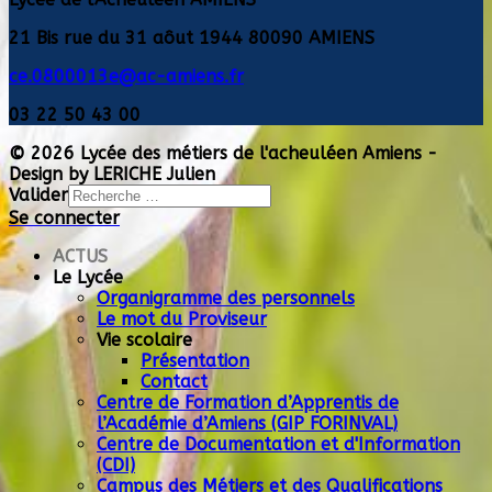
21 Bis rue du 31 aôut 1944 80090 AMIENS
ce.0800013e@ac-amiens.fr
03 22 50 43 00
© 2026 Lycée des métiers de l'acheuléen Amiens -
Design by LERICHE Julien
Valider
Se connecter
Type 2 or more
characters for results.
ACTUS
Le Lycée
Organigramme des personnels
Le mot du Proviseur
Vie scolaire
Présentation
Contact
Centre de Formation d’Apprentis de
l’Académie d’Amiens (GIP FORINVAL)
Centre de Documentation et d'Information
(CDI)
Campus des Métiers et des Qualifications