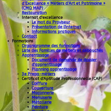
d’Excellence « Métiers d’Art et Patrimoine »
(CMQ MAP)
Restauration
Internat d'excellence
Le mot du Proviseur
Présentation de l'internat
Informations pratiques
Contact
Formations
Organigramme des formations
Liste des Familles de métiers et débouchés
Apprentissage
Document de demande de dossier
d'apprentissage
Planning apprentissage
3e Prepa-métiers
Certificat d'Aptitude Professionnelle (CAP)
Coiffure
Couverture
Maçonnerie
Menuiserie
Métallerie
Peinture