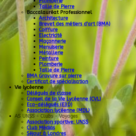
Plomberie
Taille de Pierre
Baccalauréat Professionnel
Architecture
Brevet des métiers d'art (BMA)
Coiffure
Electricité
Maçonnerie
Menuiserie
Métallerie
Peinture
Plomberie
Taille de Pierre
BMA Gravure sur pierre
Certificat de spécialisation
Vie lycéenne
Délégués de classe
Conseil de la Vie Lycéenne (CVL)
Eco-délégués (E3D)
Association lycéenne (MDL)
AS UNSS - Clubs - Voyages
Association sportive: UNSS
Club Médias
Séjour à Londres