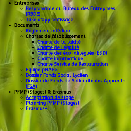
Entreprises
Responsable du Bureau des Entreprises
(RBDE)
Taxe d'apprentissage
Documents
Réglement intérieur
Chartes de l'établissement
Charte de la laicité
Charte de l'égalité
Charte des éco-délégués (E3D)
Charte informatique
Charte Service de Restauration
Equipe pHARe
Dossier Fonds Social Lycéen
Dossier de Fonds de Solidarité des Apprentis
(FSA)
PFMP (Stages) & Erasmus
Acceptation de stage
Planning PFMP (Stages)
Erasmus+