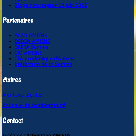
Stage non nageur
19 juin 2025
Partenaires
ACAD AMIENS
DSDEN AMIENS
GRETA Somme
CIO AMIENS
CFA académique d'Amiens
Préfecture de la Somme
Autres
Mentions légales
Politique de confidentialité
Contact
Lycée de l'Acheuléen AMIENS