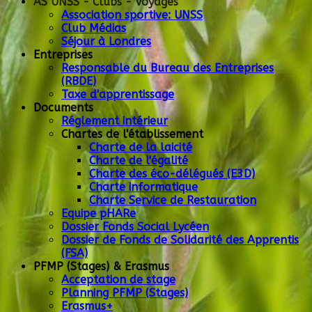
AS UNSS - Clubs - Voyages
Association sportive: UNSS
Club Médias
Séjour à Londres
Entreprises
Responsable du Bureau des Entreprises
(RBDE)
Taxe d'apprentissage
Documents
Réglement intérieur
Chartes de l'établissement
Charte de la laicité
Charte de l'égalité
Charte des éco-délégués (E3D)
Charte informatique
Charte Service de Restauration
Equipe pHARe
Dossier Fonds Social Lycéen
Dossier de Fonds de Solidarité des Apprentis
(FSA)
PFMP (Stages) & Erasmus
Acceptation de stage
Planning PFMP (Stages)
Erasmus+