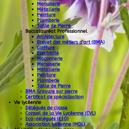
Menuiserie
Métallerie
Peinture
Plomberie
Taille de Pierre
Baccalauréat Professionnel
Architecture
Brevet des métiers d'art (BMA)
Coiffure
Electricité
Maçonnerie
Menuiserie
Métallerie
Peinture
Plomberie
Taille de Pierre
BMA Gravure sur pierre
Certificat de spécialisation
Vie lycéenne
Délégués de classe
Conseil de la Vie Lycéenne (CVL)
Eco-délégués (E3D)
Association lycéenne (MDL)