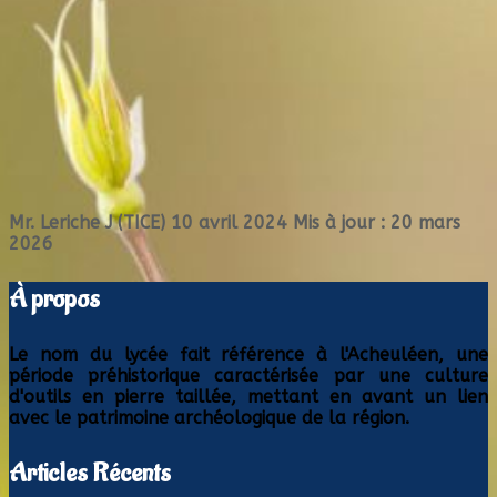
Mr. Leriche J (TICE)
10 avril 2024
Mis à jour : 20 mars
2026
À propos
Le nom du lycée fait référence à l'Acheuléen, une
période préhistorique caractérisée par une culture
d'outils en pierre taillée, mettant en avant un lien
avec le patrimoine archéologique de la région.
Articles Récents