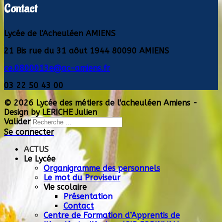
Contact
Lycée de l'Acheuléen AMIENS
21 Bis rue du 31 aôut 1944 80090 AMIENS
ce.0800013e@ac-amiens.fr
03 22 50 43 00
© 2026 Lycée des métiers de l'acheuléen Amiens -
Design by LERICHE Julien
Valider
Se connecter
Type 2 or more
characters for results.
ACTUS
Le Lycée
Organigramme des personnels
Le mot du Proviseur
Vie scolaire
Présentation
Contact
Centre de Formation d’Apprentis de