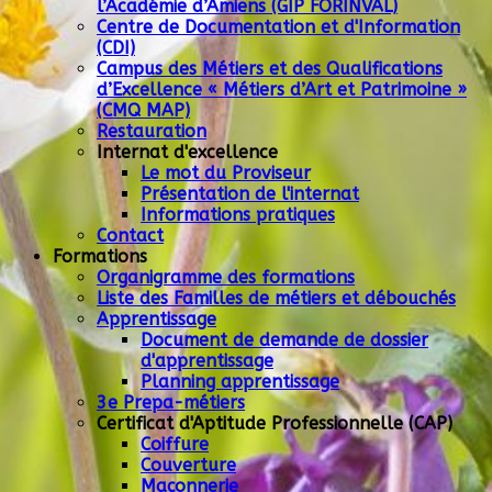
l’Académie d’Amiens (GIP FORINVAL)
Centre de Documentation et d'Information
(CDI)
Campus des Métiers et des Qualifications
d’Excellence « Métiers d’Art et Patrimoine »
(CMQ MAP)
Restauration
Internat d'excellence
Le mot du Proviseur
Présentation de l'internat
Informations pratiques
Contact
Formations
Organigramme des formations
Liste des Familles de métiers et débouchés
Apprentissage
Document de demande de dossier
d'apprentissage
Planning apprentissage
3e Prepa-métiers
Certificat d'Aptitude Professionnelle (CAP)
Coiffure
Couverture
Maçonnerie