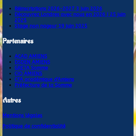
Réinscriptions 2026-2027
3 juin 2026
Découvrez Londres avec nous en 2026 !
25 juin
2025
Stage non nageur
19 juin 2025
Partenaires
ACAD AMIENS
DSDEN AMIENS
GRETA Somme
CIO AMIENS
CFA académique d'Amiens
Préfecture de la Somme
Autres
Mentions légales
Politique de confidentialité