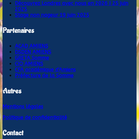
Découvrez Londres avec nous en 2026 !
25 juin
2025
Stage non nageur
19 juin 2025
Partenaires
ACAD AMIENS
DSDEN AMIENS
GRETA Somme
CIO AMIENS
CFA académique d'Amiens
Préfecture de la Somme
Autres
Mentions légales
Politique de confidentialité
Contact