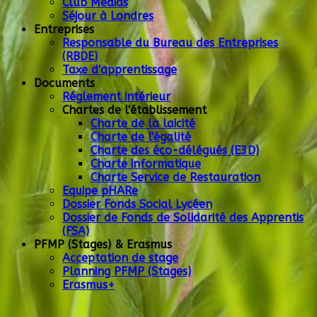
Club Médias
Séjour à Londres
Entreprises
Responsable du Bureau des Entreprises
(RBDE)
Taxe d'apprentissage
Documents
Réglement intérieur
Chartes de l'établissement
Charte de la laicité
Charte de l'égalité
Charte des éco-délégués (E3D)
Charte informatique
Charte Service de Restauration
Equipe pHARe
Dossier Fonds Social Lycéen
Dossier de Fonds de Solidarité des Apprentis
(FSA)
PFMP (Stages) & Erasmus
Acceptation de stage
Planning PFMP (Stages)
Erasmus+