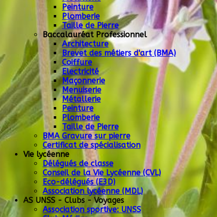
Peinture
Plomberie
Taille de Pierre
Baccalauréat Professionnel
Architecture
Brevet des métiers d'art (BMA)
Coiffure
Electricité
Maçonnerie
Menuiserie
Métallerie
Peinture
Plomberie
Taille de Pierre
BMA Gravure sur pierre
Certificat de spécialisation
Vie lycéenne
Délégués de classe
Conseil de la Vie Lycéenne (CVL)
Eco-délégués (E3D)
Association lycéenne (MDL)
AS UNSS - Clubs - Voyages
Association sportive: UNSS