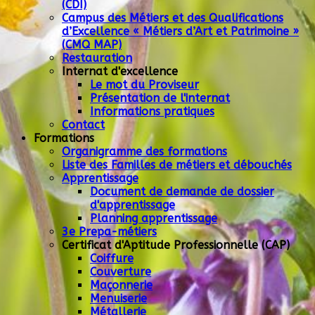
(CDI)
Campus des Métiers et des Qualifications
d’Excellence « Métiers d’Art et Patrimoine »
(CMQ MAP)
Restauration
Internat d'excellence
Le mot du Proviseur
Présentation de l'internat
Informations pratiques
Contact
Formations
Organigramme des formations
Liste des Familles de métiers et débouchés
Apprentissage
Document de demande de dossier
d'apprentissage
Planning apprentissage
3e Prepa-métiers
Certificat d'Aptitude Professionnelle (CAP)
Coiffure
Couverture
Maçonnerie
Menuiserie
Métallerie