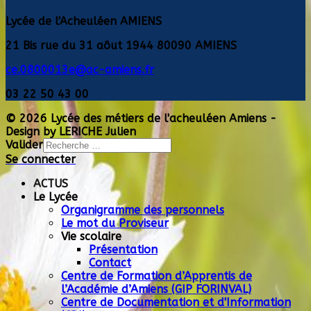
Lycée de l'Acheuléen AMIENS
21 Bis rue du 31 aôut 1944 80090 AMIENS
ce.0800013e@ac-amiens.fr
03 22 50 43 00
© 2026 Lycée des métiers de l'acheuléen Amiens -
Design by LERICHE Julien
Valider
Se connecter
Type 2 or more
characters for results.
ACTUS
Le Lycée
Organigramme des personnels
Le mot du Proviseur
Vie scolaire
Présentation
Contact
Centre de Formation d’Apprentis de
l’Académie d’Amiens (GIP FORINVAL)
Centre de Documentation et d'Information