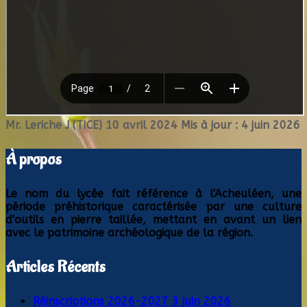
Mr. Leriche J (TICE)
10 avril 2024
Mis à jour : 4 juin 2026
À propos
Le nom du lycée fait référence à l'Acheuléen, une
période préhistorique caractérisée par une culture
d'outils en pierre taillée, mettant en avant un lien
avec le patrimoine archéologique de la région.
Articles Récents
Réinscriptions 2026-2027
3 juin 2026