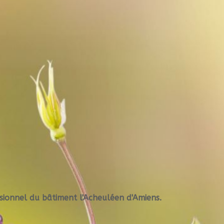
ssionnel du bâtiment l'Acheuléen d'Amiens.