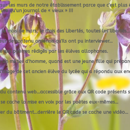
sur les murs de notre établissement parce que c'est plus
ire qu'un journal de « vieux » !!!
 le mois de mars, le mois des Libertés, toutes les
libertés
…
ur de contenu amiénois qu'ils ont pu interviewer...
mage des poèmes rédigés par les élèves allophones.
 un métier d'homme, quand est
une jeune fille
qui prépar
l'image de cet ancien élève du lycée qui a répondu aux e
du contenu web...a
ccessible
grâce aux QR code
présents s
e se cache la mise en voix par les poètes eux-mêmes…
ier du bâtiment...derrière le QR code se cache une vidéo…