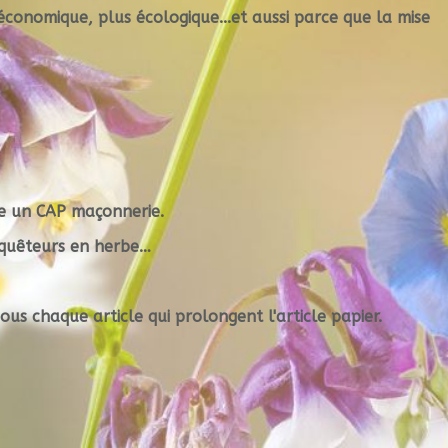
économique
, plus
écologique
...et aussi parce que la
mise
e un CAP maçonnerie.
nquêteurs en herbe…
ous chaque article qui prolongent l'article papier.