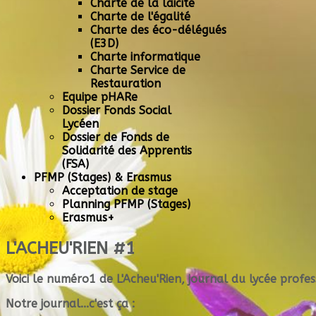
Charte de la laicité
Charte de l'égalité
Charte des éco-délégués
(E3D)
Charte informatique
Charte Service de
Restauration
Equipe pHARe
Dossier Fonds Social
Lycéen
Dossier de Fonds de
Solidarité des Apprentis
(FSA)
PFMP (Stages) & Erasmus
Acceptation de stage
Planning PFMP (Stages)
Erasmus+
L'ACHEU'RIEN #1
Voici le numéro1 de L'Acheu'Rien, journal du lycée profe
Notre journal...c'est ça :