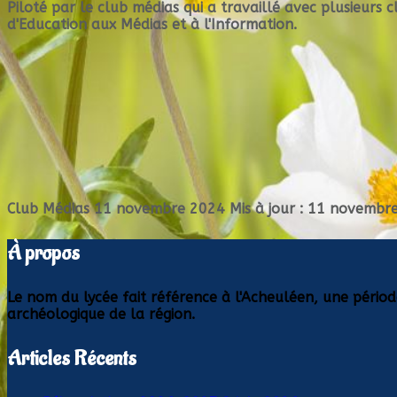
Piloté par le club médias qui a travaillé avec plusieurs c
d'Education aux Médias et à l'Information.
Club Médias
11 novembre 2024
Mis à jour : 11 novembr
À propos
Le nom du lycée fait référence à l'Acheuléen, une périod
archéologique de la région.
Articles Récents