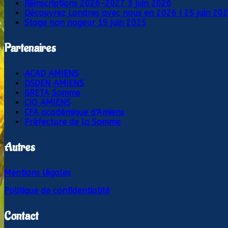
Réinscriptions 2026-2027
3 juin 2026
Découvrez Londres avec nous en 2026 !
25 juin 20
Stage non nageur
19 juin 2025
Partenaires
ACAD AMIENS
DSDEN AMIENS
GRETA Somme
CIO AMIENS
CFA académique d'Amiens
Préfecture de la Somme
Autres
Mentions légales
Politique de confidentialité
Contact