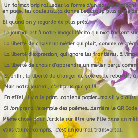
Un format
original
...sous la forme d'un
poster
accroché 
en page
, les
couleurs
...ça donne beaucoup plus envie de l
Et quand on y regarde de plus près…
Le journal est à notre image! L
'édito
qui met l'accent sur
La liberté de
choisir un métier
qui plaît, comme ce créate
La liberté
d'expression
, qui ignore les frontières, à l'i
La liberté de
choisir d'apprendre un métier
perçu comme
Et enfin, la liberté de
changer de voie et de rebondir,
à 
Mais notre journal, c'est plus que ça !!!
En effet, il y a
le print...contenu papier...
mais il y a aussi
Si l'on prend l'exemple des poèmes...derrière le QR Cod
Même chose pour l'article sur être une fille dans un mét
Vous l'aurez compris, c'est
un journal transversal
.